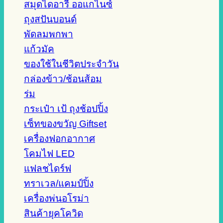
สมุดไดอารี่ ออแกไนซ์
ถุงสปันบอนด์
พัดลมพกพา
แก้วมัค
ของใช้ในชีวิตประจำวัน
กล่องข้าว/ช้อนส้อม
ร่ม
กระเป๋า เป้ ถุงช้อปปิ้ง
เซ็ทของขวัญ Giftset
เครื่องฟอกอากาศ
โคมไฟ LED
แฟลชไดร์ฟ
ทราเวล/แคมป์ปิ้ง
เครื่องพ่นอโรม่า
สินค้ายุคโควิด