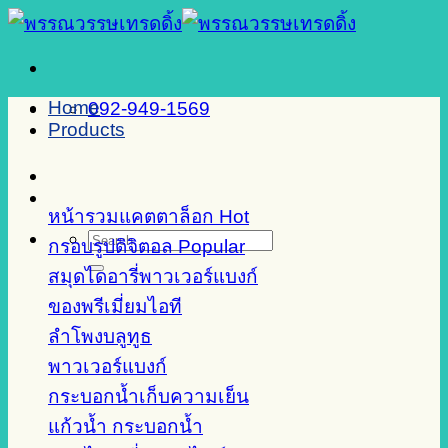
Skip
to
content
Home
092-949-1569
Products
หน้ารวมแคตตาล็อก
Search
กรอบรูปดิจิตอล
for:
สมุดไดอารี่พาวเวอร์แบงก์
ของพรีเมี่ยมไอที
ลำโพงบลูทูธ
พาวเวอร์แบงก์
กระบอกน้ำเก็บความเย็น
แก้วน้ำ กระบอกน้ำ