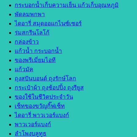
กระบอกน้ำเก็บความเย็น แก้วเก็บอุณหภูมิ
พัดลมพกพา
ไดอารี่ สมุดออแกไนซ์เซอร์
ร่มสกรีนโลโก้
กล่องข้าว
แก้วน้ำ กระบอกน้ำ
ของพรีเมี่ยมไอที
แก้วมัค
ถุงสปันบอนด์ ถุงรักษ์โลก
กระเป๋าผ้า ถุงช้อปปิ้ง ถุงรียูส
ของใช้ในชีวิตประจำวัน
เซ็ทของขวัญกิ๊ฟเซ็ท
ไดอารี่ พาวเวอร์แบงก์
พาวเวอร์แบงก์
ลำโพงบลูทูธ