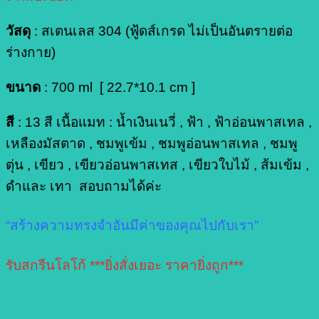
วัสดุ
: สเตนเลส 304 (ฟู้ดส์เกรด ไม่เป็นอันตรายต่อ
ร่างกาย)
ขนาด
: 700 ml [ 22.7*10.1 cm ]
สี
: 13 สี เนื้อแมท : น้ำเงินเนวี่ , ฟ้า , ฟ้าอ่อนพาสเทล ,
เหลืองมัสตาด , ชมพูเข้ม , ชมพูอ่อนพาสเทล , ชมพู
ตุ่น , เขียว , เขียวอ่อนพาสเทส , เขียวใบไม้ , ส้มเข้ม ,
ดำและ เทา สอบถามได้ค่ะ
“สร้างความทรงจำอันมีค่าของคุณไปกับเรา”
รับสกรีนโลโก้ ***ยิ่งสั่งเยอะ ราคายิ่งถูก***