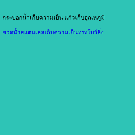
กระบอกน้ำเก็บความเย็น แก้วเก็บอุณหภูมิ
ขวดน้ำสแตนเลสเก็บความเย็นทรงโบว์ลิ่ง