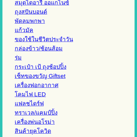
สมุดไดอารี่ ออแกไนซ์
ถุงสปันบอนด์
พัดลมพกพา
แก้วมัค
ของใช้ในชีวิตประจำวัน
กล่องข้าว/ช้อนส้อม
ร่ม
กระเป๋า เป้ ถุงช้อปปิ้ง
เซ็ทของขวัญ Giftset
เครื่องฟอกอากาศ
โคมไฟ LED
แฟลชไดร์ฟ
ทราเวล/แคมป์ปิ้ง
เครื่องพ่นอโรม่า
สินค้ายุคโควิด