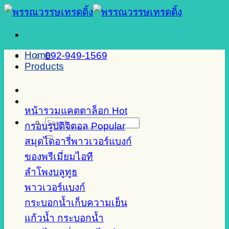
Skip
to
content
Home
092-949-1569
Products
หน้ารวมแคตตาล็อก
Search
กรอบรูปดิจิตอล
for:
สมุดไดอารี่พาวเวอร์แบงก์
ของพรีเมี่ยมไอที
ลำโพงบลูทูธ
พาวเวอร์แบงก์
กระบอกน้ำเก็บความเย็น
แก้วน้ำ กระบอกน้ำ