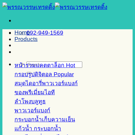
Skip
to
content
Home
092-949-1569
Products
Search
หน้ารวมแคตตาล็อก
for:
กรอบรูปดิจิตอล
สมุดไดอารี่พาวเวอร์แบงก์
ของพรีเมี่ยมไอที
ลำโพงบลูทูธ
พาวเวอร์แบงก์
กระบอกน้ำเก็บความเย็น
แก้วน้ำ กระบอกน้ำ