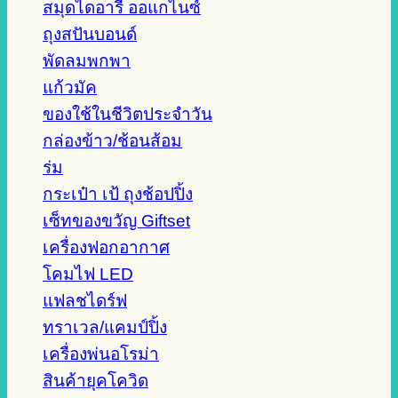
สมุดไดอารี่ ออแกไนซ์
ถุงสปันบอนด์
พัดลมพกพา
แก้วมัค
ของใช้ในชีวิตประจำวัน
กล่องข้าว/ช้อนส้อม
ร่ม
กระเป๋า เป้ ถุงช้อปปิ้ง
เซ็ทของขวัญ Giftset
เครื่องฟอกอากาศ
โคมไฟ LED
แฟลชไดร์ฟ
ทราเวล/แคมป์ปิ้ง
เครื่องพ่นอโรม่า
สินค้ายุคโควิด