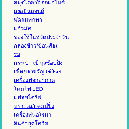
สมุดไดอารี่ ออแกไนซ์
ถุงสปันบอนด์
พัดลมพกพา
แก้วมัค
ของใช้ในชีวิตประจำวัน
กล่องข้าว/ช้อนส้อม
ร่ม
กระเป๋า เป้ ถุงช้อปปิ้ง
เซ็ทของขวัญ Giftset
เครื่องฟอกอากาศ
โคมไฟ LED
แฟลชไดร์ฟ
ทราเวล/แคมป์ปิ้ง
เครื่องพ่นอโรม่า
สินค้ายุคโควิด