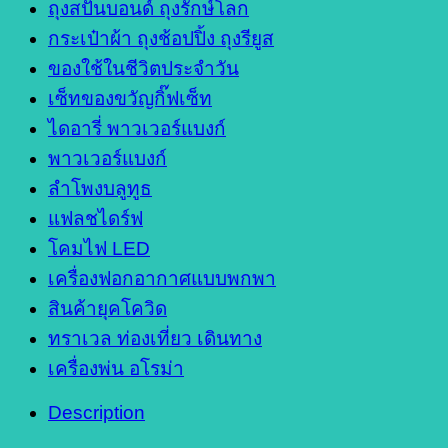
ถุงสปันบอนด์ ถุงรักษ์โลก
กระเป๋าผ้า ถุงช้อปปิ้ง ถุงรียูส
ของใช้ในชีวิตประจำวัน
เซ็ทของขวัญกิ๊ฟเซ็ท
ไดอารี่ พาวเวอร์แบงก์
พาวเวอร์แบงก์
ลำโพงบลูทูธ
แฟลชไดร์ฟ
โคมไฟ LED
เครื่องฟอกอากาศแบบพกพา
สินค้ายุคโควิด
ทราเวล ท่องเที่ยว เดินทาง
เครื่องพ่น อโรม่า
Description