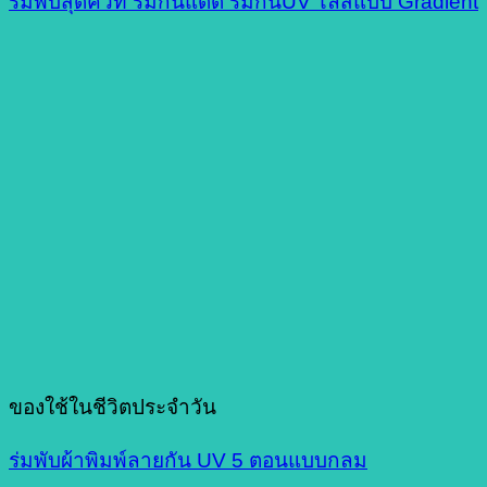
ร่มพับสุดคิ้วท์ ร่มกันแดด ร่มกันUV ไล่สีแบบ Gradient
ของใช้ในชีวิตประจำวัน
ร่มพับผ้าพิมพ์ลายกัน UV 5 ตอนแบบกลม