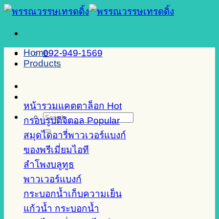
Skip
to
content
Home
092-949-1569
Products
หน้ารวมแคตตาล็อก
Search
กรอบรูปดิจิตอล
for:
สมุดไดอารี่พาวเวอร์แบงก์
ของพรีเมี่ยมไอที
ลำโพงบลูทูธ
พาวเวอร์แบงก์
กระบอกน้ำเก็บความเย็น
แก้วน้ำ กระบอกน้ำ