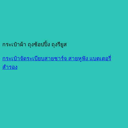
กระเป๋าผ้า ถุงช้อปปิ้ง ถุงรียูส
กระเป๋าจัดระเบียบสายชาร์จ สายหูฟัง แบตเตอรี่
สำรอง