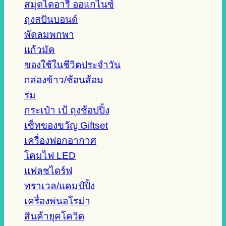
สมุดไดอารี่ ออแกไนซ์
ถุงสปันบอนด์
พัดลมพกพา
แก้วมัค
ของใช้ในชีวิตประจำวัน
กล่องข้าว/ช้อนส้อม
ร่ม
กระเป๋า เป้ ถุงช้อปปิ้ง
เซ็ทของขวัญ Giftset
เครื่องฟอกอากาศ
โคมไฟ LED
แฟลชไดร์ฟ
ทราเวล/แคมป์ปิ้ง
เครื่องพ่นอโรม่า
สินค้ายุคโควิด