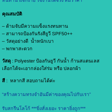
ทนทาน แจกง่าย ใช้งานได้จริง สมราคา
คุณสมบัติ
– ด้ามจับมีความแข็งแรงทนทาน
– สามารถป้องกันรังสียูวี SPF50++
– วัสดุอย่างดี น้ำหนักเบา
– พกพาสะดวก
วัสดุ
: Polyester ป้องกันยูวี กันน้ำ ก้านสแตนเลส
เลือกได้จะเอากล่องใส่ร่ม หรือ ปลอกผ้า
สี
: หลากสี สอบถามได้ค่ะ
“สร้างความทรงจำอันมีค่าของคุณไปกับเรา”
รับสกรีนโลโก้ ***ยิ่งสั่งเยอะ ราคายิ่งถูก***