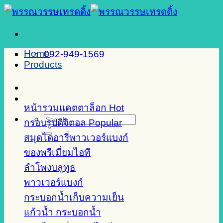
Skip
to
content
Home
092-949-1569
Products
หน้ารวมแคตตาล็อก
Search
กรอบรูปดิจิตอล
for:
สมุดไดอารี่พาวเวอร์แบงก์
ของพรีเมี่ยมไอที
ลำโพงบลูทูธ
พาวเวอร์แบงก์
กระบอกน้ำเก็บความเย็น
แก้วน้ำ กระบอกน้ำ