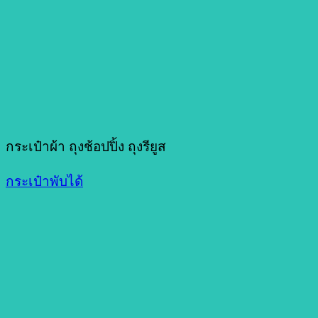
กระเป๋าผ้า ถุงช้อปปิ้ง ถุงรียูส
กระเป๋าพับได้