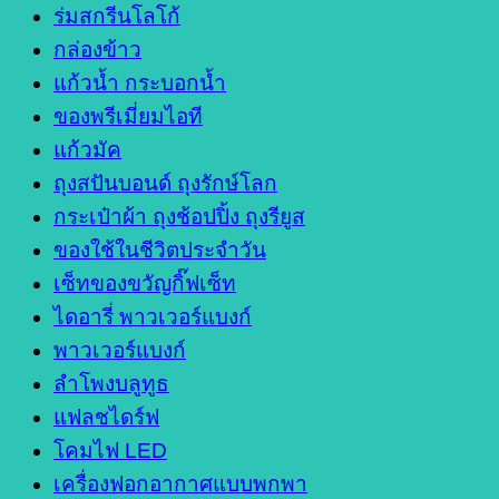
ร่มสกรีนโลโก้
กล่องข้าว
แก้วน้ำ กระบอกน้ำ
ของพรีเมี่ยมไอที
แก้วมัค
ถุงสปันบอนด์ ถุงรักษ์โลก
กระเป๋าผ้า ถุงช้อปปิ้ง ถุงรียูส
ของใช้ในชีวิตประจำวัน
เซ็ทของขวัญกิ๊ฟเซ็ท
ไดอารี่ พาวเวอร์แบงก์
พาวเวอร์แบงก์
ลำโพงบลูทูธ
แฟลชไดร์ฟ
โคมไฟ LED
เครื่องฟอกอากาศแบบพกพา