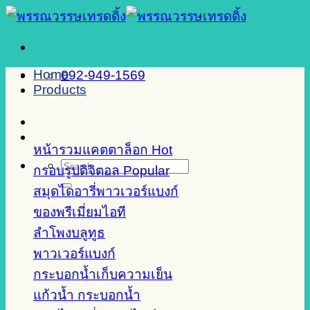
Skip
to
content
Home
092-949-1569
Products
หน้ารวมแคตตาล็อก
Search
กรอบรูปดิจิตอล
for:
สมุดไดอารี่พาวเวอร์แบงก์
ของพรีเมี่ยมไอที
ลำโพงบลูทูธ
พาวเวอร์แบงก์
กระบอกน้ำเก็บความเย็น
แก้วน้ำ กระบอกน้ำ