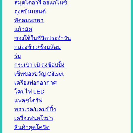
สมุดไดอารี่ ออแกไนซ์
ถุงสปันบอนด์
พัดลมพกพา
แก้วมัค
ของใช้ในชีวิตประจำวัน
กล่องข้าว/ช้อนส้อม
ร่ม
กระเป๋า เป้ ถุงช้อปปิ้ง
เซ็ทของขวัญ Giftset
เครื่องฟอกอากาศ
โคมไฟ LED
แฟลชไดร์ฟ
ทราเวล/แคมป์ปิ้ง
เครื่องพ่นอโรม่า
สินค้ายุคโควิด