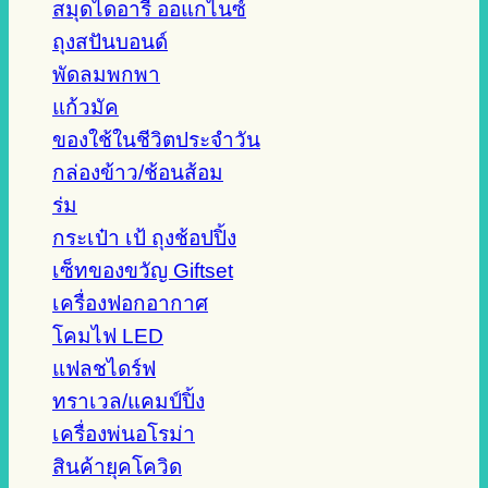
สมุดไดอารี่ ออแกไนซ์
ถุงสปันบอนด์
พัดลมพกพา
แก้วมัค
ของใช้ในชีวิตประจำวัน
กล่องข้าว/ช้อนส้อม
ร่ม
กระเป๋า เป้ ถุงช้อปปิ้ง
เซ็ทของขวัญ Giftset
เครื่องฟอกอากาศ
โคมไฟ LED
แฟลชไดร์ฟ
ทราเวล/แคมป์ปิ้ง
เครื่องพ่นอโรม่า
สินค้ายุคโควิด