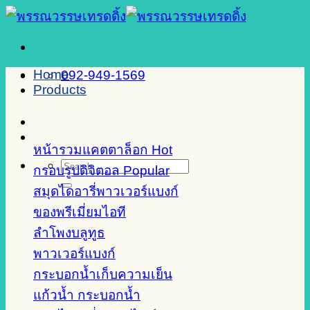
Skip
to
content
Home
092-949-1569
Products
หน้ารวมแคตตาล็อก
Search
กรอบรูปดิจิตอล
for:
สมุดไดอารี่พาวเวอร์แบงก์
ของพรีเมี่ยมไอที
ลำโพงบลูทูธ
พาวเวอร์แบงก์
กระบอกน้ำเก็บความเย็น
แก้วน้ำ กระบอกน้ำ