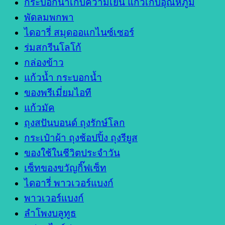
กระบอกน้ำเก็บความเย็น แก้วเก็บอุณหภูมิ
พัดลมพกพา
ไดอารี่ สมุดออแกไนซ์เซอร์
ร่มสกรีนโลโก้
กล่องข้าว
แก้วน้ำ กระบอกน้ำ
ของพรีเมี่ยมไอที
แก้วมัค
ถุงสปันบอนด์ ถุงรักษ์โลก
กระเป๋าผ้า ถุงช้อปปิ้ง ถุงรียูส
ของใช้ในชีวิตประจำวัน
เซ็ทของขวัญกิ๊ฟเซ็ท
ไดอารี่ พาวเวอร์แบงก์
พาวเวอร์แบงก์
ลำโพงบลูทูธ