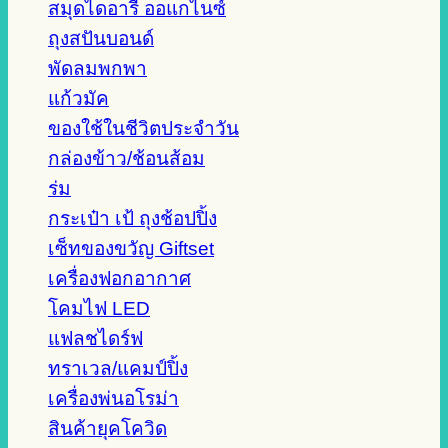
สมุดไดอารี่ ออแกไนซ์
ถุงสปันบอนด์
พัดลมพกพา
แก้วมัค
ของใช้ในชีวิตประจำวัน
กล่องข้าว/ช้อนส้อม
ร่ม
กระเป๋า เป้ ถุงช้อปปิ้ง
เซ็ทของขวัญ Giftset
เครื่องฟอกอากาศ
โคมไฟ LED
แฟลชไดร์ฟ
ทราเวล/แคมป์ปิ้ง
เครื่องพ่นอโรม่า
สินค้ายุคโควิด