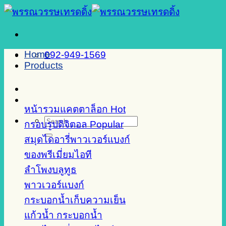
Skip
to
content
Home
092-949-1569
Products
หน้ารวมแคตตาล็อก
Search
กรอบรูปดิจิตอล
for:
สมุดไดอารี่พาวเวอร์แบงก์
ของพรีเมี่ยมไอที
ลำโพงบลูทูธ
พาวเวอร์แบงก์
กระบอกน้ำเก็บความเย็น
แก้วน้ำ กระบอกน้ำ