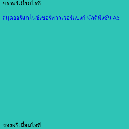
ของพรีเมี่ยมไอที
สมุดออร์แกไนซ์เซอร์พาวเวอร์แบงก์ มัลติฟังชั่น A6
ของพรีเมี่ยมไอที