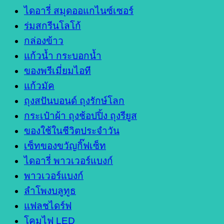
ไดอารี่ สมุดออแกไนซ์เซอร์
ร่มสกรีนโลโก้
กล่องข้าว
แก้วน้ำ กระบอกน้ำ
ของพรีเมี่ยมไอที
แก้วมัค
ถุงสปันบอนด์ ถุงรักษ์โลก
กระเป๋าผ้า ถุงช้อปปิ้ง ถุงรียูส
ของใช้ในชีวิตประจำวัน
เซ็ทของขวัญกิ๊ฟเซ็ท
ไดอารี่ พาวเวอร์แบงก์
พาวเวอร์แบงก์
ลำโพงบลูทูธ
แฟลชไดร์ฟ
โคมไฟ LED