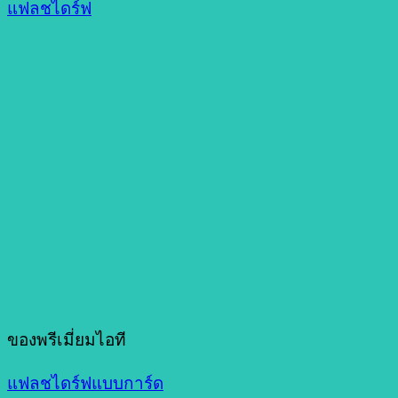
แฟลชไดร์ฟ
ของพรีเมี่ยมไอที
แฟลชไดร์ฟแบบการ์ด