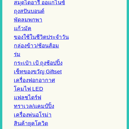
สมุดไดอารี่ ออแกไนซ์
ถุงสปันบอนด์
พัดลมพกพา
แก้วมัค
ของใช้ในชีวิตประจำวัน
กล่องข้าว/ช้อนส้อม
ร่ม
กระเป๋า เป้ ถุงช้อปปิ้ง
เซ็ทของขวัญ Giftset
เครื่องฟอกอากาศ
โคมไฟ LED
แฟลชไดร์ฟ
ทราเวล/แคมป์ปิ้ง
เครื่องพ่นอโรม่า
สินค้ายุคโควิด