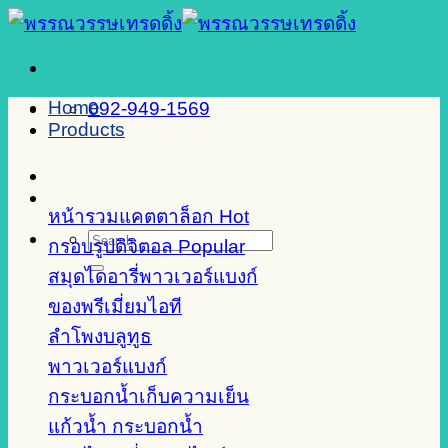
Skip
to
content
Home
092-949-1569
Products
หน้ารวมแคตตาล็อก
Search
กรอบรูปดิจิตอล
for:
สมุดไดอารี่พาวเวอร์แบงก์
ของพรีเมี่ยมไอที
ลำโพงบลูทูธ
พาวเวอร์แบงก์
กระบอกน้ำเก็บความเย็น
แก้วน้ำ กระบอกน้ำ