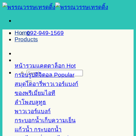
Skip
to
content
Home
092-949-1569
Products
หน้ารวมแคตตาล็อก
Search
กรอบรูปดิจิตอล
for:
สมุดไดอารี่พาวเวอร์แบงก์
ของพรีเมี่ยมไอที
ลำโพงบลูทูธ
พาวเวอร์แบงก์
กระบอกน้ำเก็บความเย็น
แก้วน้ำ กระบอกน้ำ