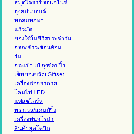
สมุดไดอารี่ ออแกไนซ์
ถุงสปันบอนด์
พัดลมพกพา
แก้วมัค
ของใช้ในชีวิตประจำวัน
กล่องข้าว/ช้อนส้อม
ร่ม
กระเป๋า เป้ ถุงช้อปปิ้ง
เซ็ทของขวัญ Giftset
เครื่องฟอกอากาศ
โคมไฟ LED
แฟลชไดร์ฟ
ทราเวล/แคมป์ปิ้ง
เครื่องพ่นอโรม่า
สินค้ายุคโควิด