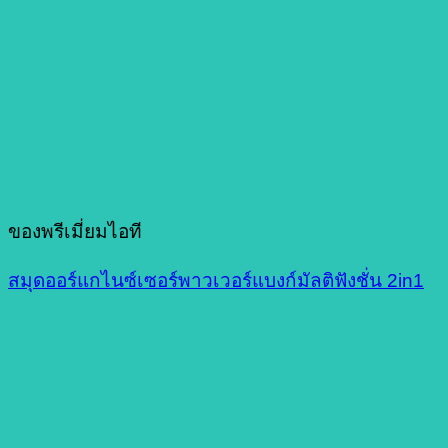
ของพรีเมี่ยมไอที
สมุดออร์แกไนซ์เซอร์พาวเวอร์แบงก์มัลติฟังชั่น 2in1