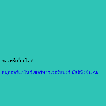
ของพรีเมี่ยมไอที
สมุดออร์แกไนซ์เซอร์พาวเวอร์แบงก์ มัลติฟังชั่น A6