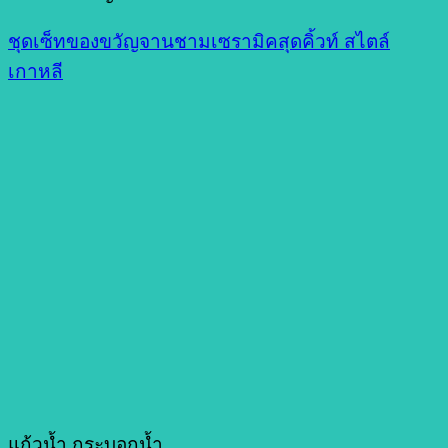
ชุดเซ็ทของขวัญจานชามเซรามิคสุดคิ้วท์ สไตล์
เกาหลี
แก้วน้ำ กระบอกน้ำ