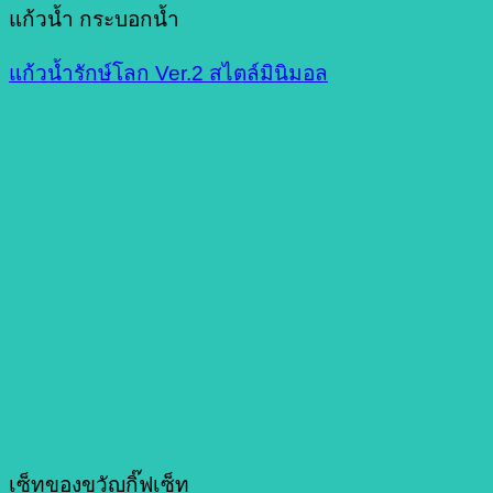
แก้วน้ำ กระบอกน้ำ
แก้วน้ำรักษ์โลก Ver.2 สไตล์มินิมอล
เซ็ทของขวัญกิ๊ฟเซ็ท