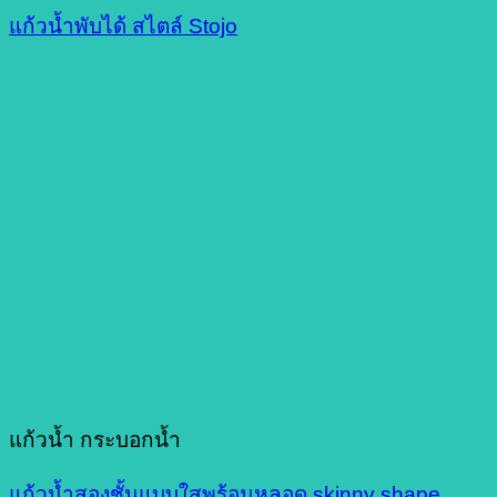
แก้วน้ำพับได้ สไตล์ Stojo
แก้วน้ำ กระบอกน้ำ
แก้วน้ำสองชั้นแบบใสพร้อมหลอด skinny shape