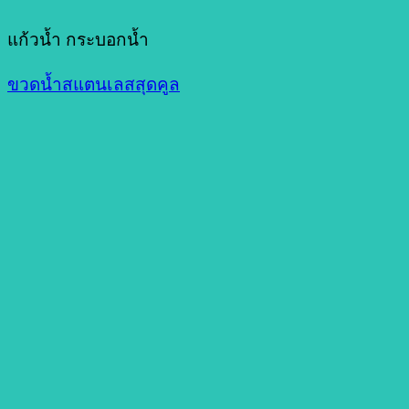
แก้วน้ำ กระบอกน้ำ
ขวดน้ำสแตนเลสสุดคูล