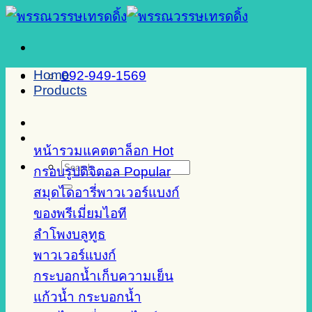
Skip
to
content
Home
092-949-1569
Products
หน้ารวมแคตตาล็อก
Search
กรอบรูปดิจิตอล
for:
สมุดไดอารี่พาวเวอร์แบงก์
ของพรีเมี่ยมไอที
ลำโพงบลูทูธ
พาวเวอร์แบงก์
กระบอกน้ำเก็บความเย็น
แก้วน้ำ กระบอกน้ำ