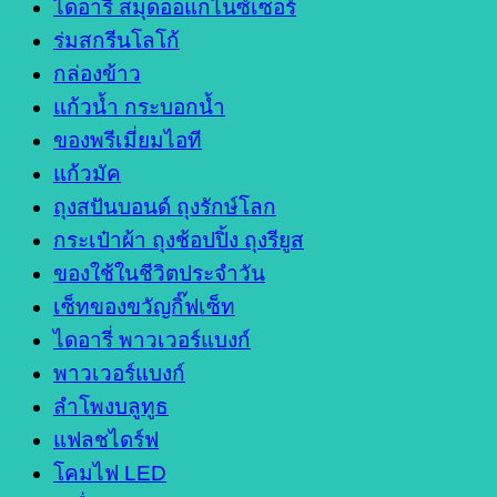
ไดอารี่ สมุดออแกไนซ์เซอร์
ร่มสกรีนโลโก้
กล่องข้าว
แก้วน้ำ กระบอกน้ำ
ของพรีเมี่ยมไอที
แก้วมัค
ถุงสปันบอนด์ ถุงรักษ์โลก
กระเป๋าผ้า ถุงช้อปปิ้ง ถุงรียูส
ของใช้ในชีวิตประจำวัน
เซ็ทของขวัญกิ๊ฟเซ็ท
ไดอารี่ พาวเวอร์แบงก์
พาวเวอร์แบงก์
ลำโพงบลูทูธ
แฟลชไดร์ฟ
โคมไฟ LED