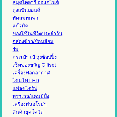
สมุดไดอารี่ ออแกไนซ์
ถุงสปันบอนด์
พัดลมพกพา
แก้วมัค
ของใช้ในชีวิตประจำวัน
กล่องข้าว/ช้อนส้อม
ร่ม
กระเป๋า เป้ ถุงช้อปปิ้ง
เซ็ทของขวัญ Giftset
เครื่องฟอกอากาศ
โคมไฟ LED
แฟลชไดร์ฟ
ทราเวล/แคมป์ปิ้ง
เครื่องพ่นอโรม่า
สินค้ายุคโควิด