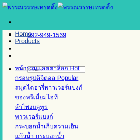
Skip
to
content
Home
092-949-1569
Products
หน้ารวมแคตตาล็อก
Search
for:
กรอบรูปดิจิตอล
สมุดไดอารี่พาวเวอร์แบงก์
ของพรีเมี่ยมไอที
ลำโพงบลูทูธ
พาวเวอร์แบงก์
กระบอกน้ำเก็บความเย็น
แก้วน้ำ กระบอกน้ำ