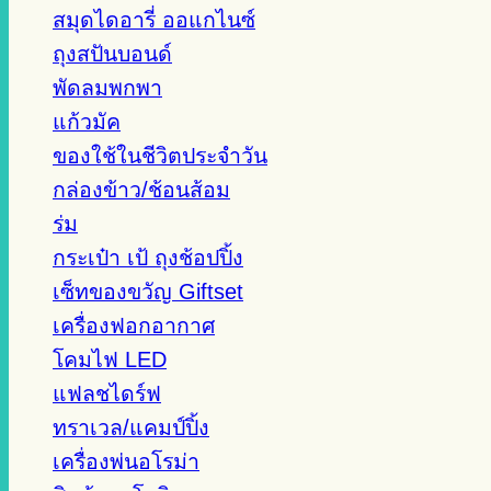
สมุดไดอารี่ ออแกไนซ์
ถุงสปันบอนด์
พัดลมพกพา
แก้วมัค
ของใช้ในชีวิตประจำวัน
กล่องข้าว/ช้อนส้อม
ร่ม
กระเป๋า เป้ ถุงช้อปปิ้ง
เซ็ทของขวัญ Giftset
เครื่องฟอกอากาศ
โคมไฟ LED
แฟลชไดร์ฟ
ทราเวล/แคมป์ปิ้ง
เครื่องพ่นอโรม่า