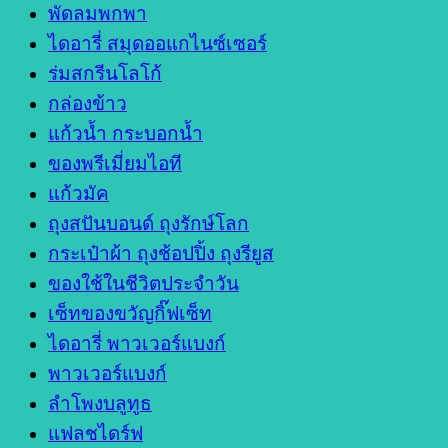
พัดลมพกพา
ไดอารี่ สมุดออแกไนซ์เซอร์
ร่มสกรีนโลโก้
กล่องข้าว
แก้วน้ำ กระบอกน้ำ
ของพรีเมี่ยมไอที
แก้วมัค
ถุงสปันบอนด์ ถุงรักษ์โลก
กระเป๋าผ้า ถุงช้อปปิ้ง ถุงรียูส
ของใช้ในชีวิตประจำวัน
เซ็ทของขวัญกิ๊ฟเซ็ท
ไดอารี่ พาวเวอร์แบงก์
พาวเวอร์แบงก์
ลำโพงบลูทูธ
แฟลชไดร์ฟ