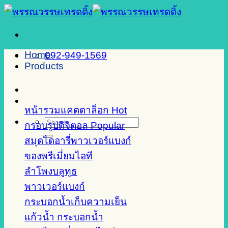
Skip
to
content
Home
092-949-1569
Products
หน้ารวมแคตตาล็อก
Search
กรอบรูปดิจิตอล
for:
สมุดไดอารี่พาวเวอร์แบงก์
ของพรีเมี่ยมไอที
ลำโพงบลูทูธ
พาวเวอร์แบงก์
กระบอกน้ำเก็บความเย็น
แก้วน้ำ กระบอกน้ำ