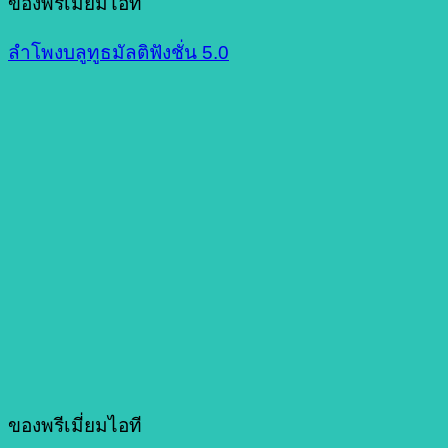
ของพรีเมี่ยมไอที
ลำโพงบลูทูธมัลติฟังชั่น 5.0
ของพรีเมี่ยมไอที