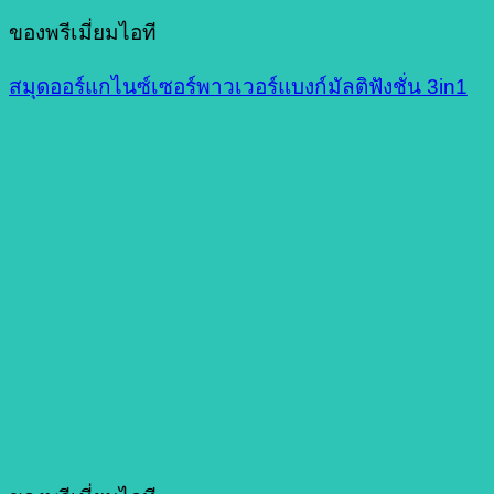
ของพรีเมี่ยมไอที
สมุดออร์แกไนซ์เซอร์พาวเวอร์แบงก์มัลติฟังชั่น 3in1