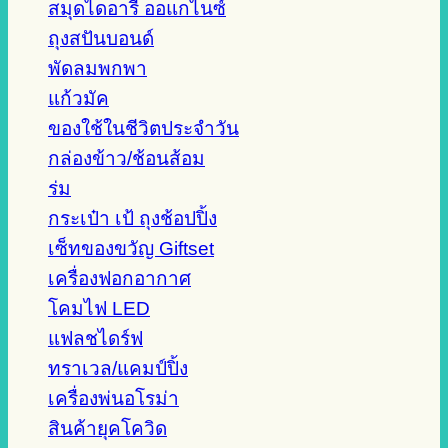
สมุดไดอารี่ ออแกไนซ์
ถุงสปันบอนด์
พัดลมพกพา
แก้วมัค
ของใช้ในชีวิตประจำวัน
กล่องข้าว/ช้อนส้อม
ร่ม
กระเป๋า เป้ ถุงช้อปปิ้ง
เซ็ทของขวัญ Giftset
เครื่องฟอกอากาศ
โคมไฟ LED
แฟลชไดร์ฟ
ทราเวล/แคมป์ปิ้ง
เครื่องพ่นอโรม่า
สินค้ายุคโควิด